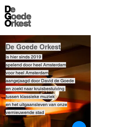
D
e
G
oede
O
rkest
De Goede Orkest
is hier sinds 2019
spelend door heel Amsterdam
voor heel Amsterdam
aangejaagd door David de Goede
en zoekt naar kruisbestuiving
tussen klassieke muziek
en het uitgaansleven van onze
vernieuwende stad